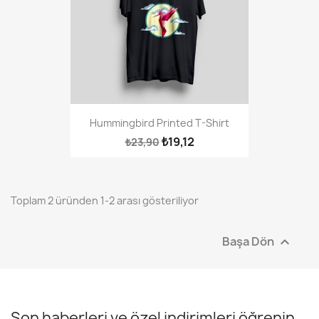
Hummingbird Printed T-Shirt
₺19,12
₺23,90
Toplam 2 üründen 1-2 arası gösteriliyor
Başa Dön

Son haberleri ve özel indirimleri öğrenin