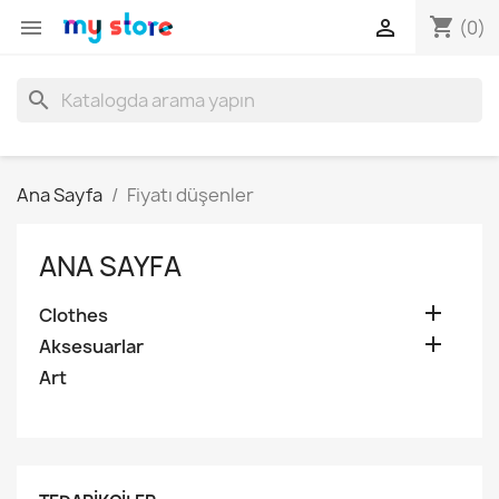
shopping_cart


(0)
search
Ana Sayfa
Fiyatı düşenler
ANA SAYFA

Clothes

Aksesuarlar
Art