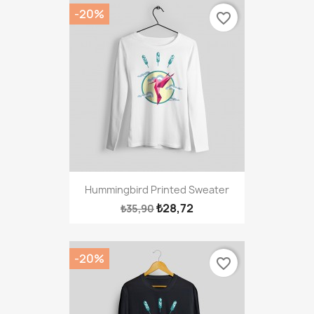
-20%
favorite_border
Hummingbird Printed Sweater
₺28,72
₺35,90
-20%
favorite_border