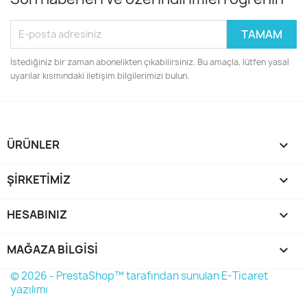
İstediğiniz bir zaman abonelikten çıkabilirsiniz. Bu amaçla, lütfen yasal
uyarılar kısmındaki iletişim bilgilerimizi bulun.
ÜRÜNLER

ŞIRKETIMIZ

HESABINIZ

MAĞAZA BILGISI
keyboard_arrow_down
© 2026 - PrestaShop™ tarafından sunulan E-Ticaret
yazılımı