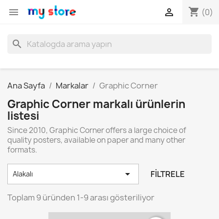
shopping_cart


(0)
search
Ana Sayfa
Markalar
Graphic Corner
Graphic Corner markalı ürünlerin
listesi
Since 2010, Graphic Corner offers a large choice of
quality posters, available on paper and many other
formats.

FILTRELE
Alakalı
Toplam 9 üründen 1-9 arası gösteriliyor