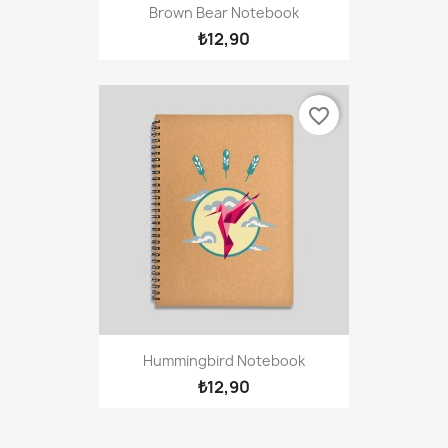
Brown Bear Notebook
₺12,90
favorite_border
Hummingbird Notebook
₺12,90