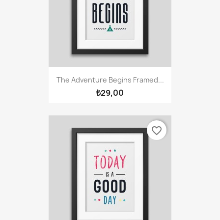
The Adventure Begins Framed...
₺29,00
favorite_border