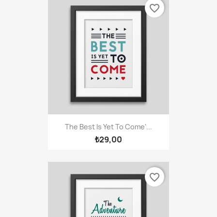
favorite_border
The Best Is Yet To Come'...
₺29,00
favorite_border