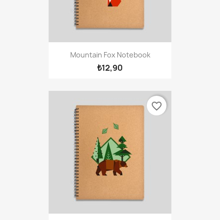
Mountain Fox Notebook
₺12,90
favorite_border