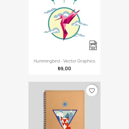
Hummingbird - Vector Graphics
₺9,00
favorite_border