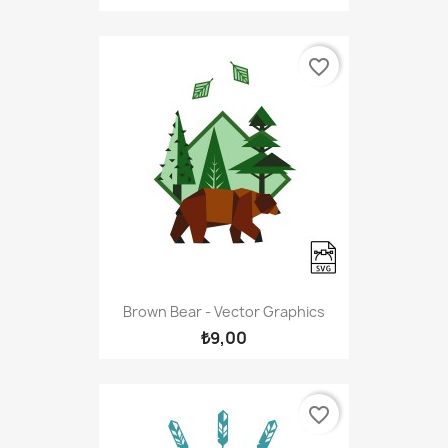
favorite_border
Brown Bear - Vector Graphics
₺9,00
favorite_border