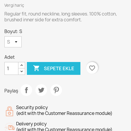
Vergi hariç
Regular fit, round neckline, long sleeves. 100% cotton,
brushed inner side for extra comfort.
Boyut: S
Adet

favorite_border
SEPETE EKLE
Paylaş
Security policy
(edit with the Customer Reassurance module)
Delivery policy
(edit with the Customer Reassurance module)