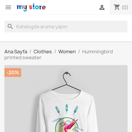
shopping_cart


(0)
search
Ana Sayfa
Clothes
Women
Hummingbird
printed sweater
-20%