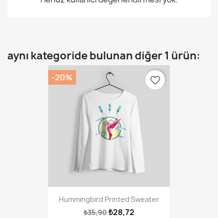
aynı kategoride bulunan diğer 1 ürün:
-20%
favorite_border
Hummingbird Printed Sweater
₺28,72
₺35,90