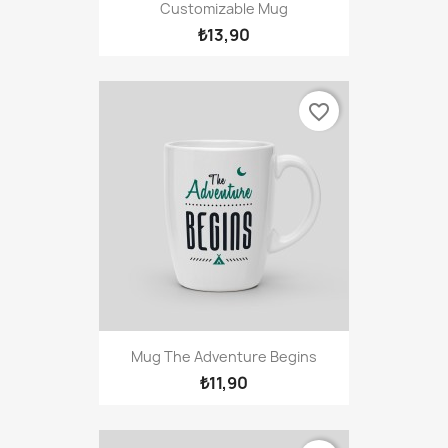
Customizable Mug
₺13,90
favorite_border
Mug The Adventure Begins
₺11,90