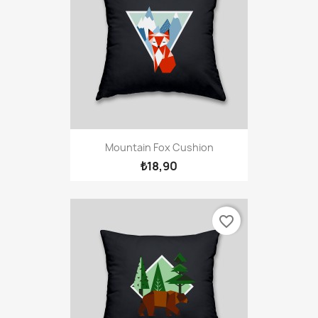
Mountain Fox Cushion
₺18,90
favorite_border