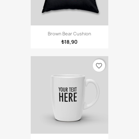
Brown Bear Cushion
₺18,90
favorite_border