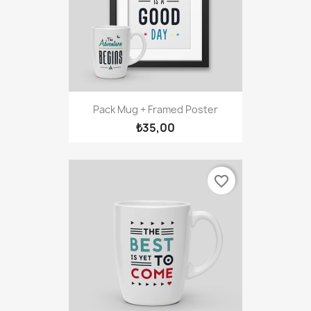
Pack Mug + Framed Poster
₺35,00
favorite_border