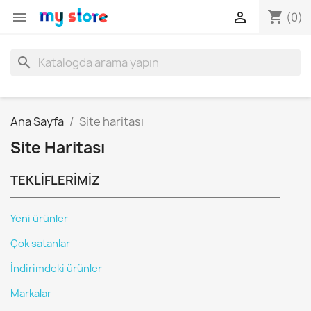
shopping_cart


(0)
search
Ana Sayfa
Site haritası
Site Haritası
TEKLIFLERIMIZ
Yeni ürünler
Çok satanlar
İndirimdeki ürünler
Markalar